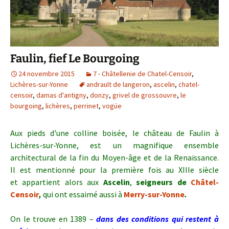
Faulin, fief Le Bourgoing
24 novembre 2015
7 - Châtellenie de Chatel-Censoir
,
Lichères-sur-Yonne
andrault de langeron
,
ascelin
,
chatel-
censoir
,
damas d'antigny
,
donzy
,
grivel de grossouvre
,
le
bourgoing
,
lichères
,
perrinet
,
vogüe
Aux pieds d'une colline boisée, le château de Faulin à
Lichères-sur-Yonne, est un magnifique ensemble
architectural de la fin du Moyen-âge et de la Renaissance.
Il est mentionné pour la première fois au XIIIe siècle
et appartient alors aux
Ascelin
,
seigneurs de
Châtel-
Censoir
,
qui ont essaimé aussi à
Merry-sur-Yonne
.
On le trouve en 1389 –
dans des conditions qui restent à