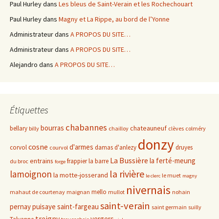
Paul Hurley
dans
Les bleus de Saint-Verain et les Rochechouart
Paul Hurley
dans
Magny et La Rippe, au bord de l’Yonne
Administrateur
dans
A PROPOS DU SITE…
Administrateur
dans
A PROPOS DU SITE…
Alejandro
dans
A PROPOS DU SITE…
Étiquettes
chabannes
bourras
chateauneuf
bellary
billy
chailloy
clèves
colméry
donzy
cosne
d'armes
corvol
damas d'anlezy
druyes
courvol
La Bussière
la ferté-meung
entrains
frappier
la barre
du broc
forge
la rivière
lamoignon
la motte-josserand
le muet
le clerc
magny
nivernais
mello
mahaut de courtenay
maignan
mullot
nohain
saint-verain
pernay
puisaye
saint-fargeau
saint germain
suilly
treigny
vergers