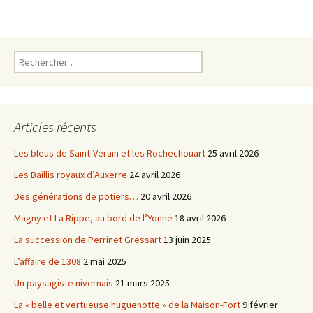
b
t
o
e
o
r
k
Rechercher :
Articles récents
Les bleus de Saint-Verain et les Rochechouart
25 avril 2026
Les Baillis royaux d’Auxerre
24 avril 2026
Des générations de potiers…
20 avril 2026
Magny et La Rippe, au bord de l’Yonne
18 avril 2026
La succession de Perrinet Gressart
13 juin 2025
L’affaire de 1308
2 mai 2025
Un paysagiste nivernais
21 mars 2025
La « belle et vertueuse huguenotte » de la Maison-Fort
9 février