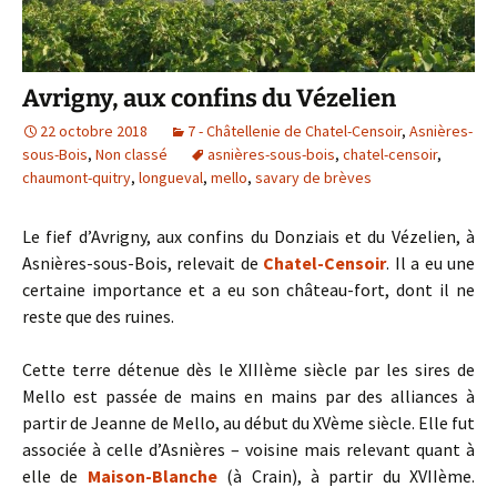
Avrigny, aux confins du Vézelien
22 octobre 2018
7 - Châtellenie de Chatel-Censoir
,
Asnières-
sous-Bois
,
Non classé
asnières-sous-bois
,
chatel-censoir
,
chaumont-quitry
,
longueval
,
mello
,
savary de brèves
Le fief d’Avrigny, aux confins du Donziais et du Vézelien, à
Asnières-sous-Bois, relevait de
Chatel-Censoir
. Il a eu une
certaine importance et a eu son château-fort, dont il ne
reste que des ruines.
Cette terre détenue dès le XIIIème siècle par les sires de
Mello est passée de mains en mains par des alliances à
partir de Jeanne de Mello, au début du XVème siècle. Elle fut
associée à celle d’Asnières – voisine mais relevant quant à
elle de
Maison-Blanche
(à Crain), à partir du XVIIème.